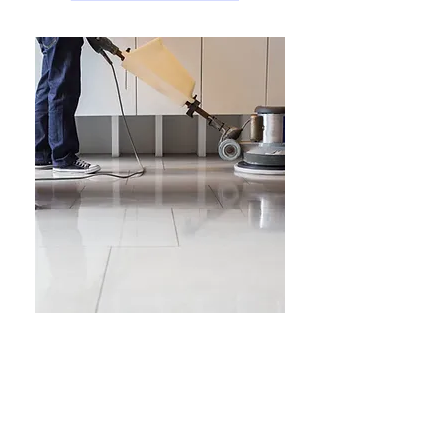
Chez Cleaning Start, nous visons
toujours l'excellence. Nous apprécions
la satisfaction de nos clients et nous
nous efforçons de répondre à vos